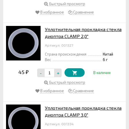
Быстрый просмотр
В избранное
Сравнение
Уплотнительная прокладка стекла
диоптра CLAMP 2,0"
Артикул: 001327
Страна происхождения
Китай
Вес
6 г
45
-
+
₽
В наличии
Быстрый просмотр
В избранное
Сравнение
Уплотнительная прокладка стекла
диоптра CLAMP 3,0"
Артикул: 001334