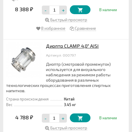
8 388
-
+
₽
В наличии
Быстрый просмотр
В избранное
Сравнение
Диоптр CLAMP 4,0" AISI
Артикул: 000797
Диоптр (смотровой промежуток)
используется для визуального
наблюдения за режимом работы
оборудования в различных
технологических процессах приготовления спиртных
напитков.
Страна происхождения
Китай
Вес
3.45 кг
4 788
-
+
₽
В наличии
Быстрый просмотр