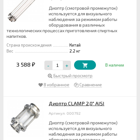
Диоптр (смотровой промежуток)
используется для визуального
наблюдения за режимом работы
оборудования в различных
технологических процессах приготовления спиртных
напитков.
Страна происхождения
Китай
Вес
2.2 кг
3 588
-
+
₽
В наличии
Быстрый просмотр
В избранное
Сравнение
Диоптр CLAMP 2,0" AISI
Артикул: 000792
Диоптр (смотровой промежуток)
используется для визуального
наблюдения за режимом работы
оборудования в различных