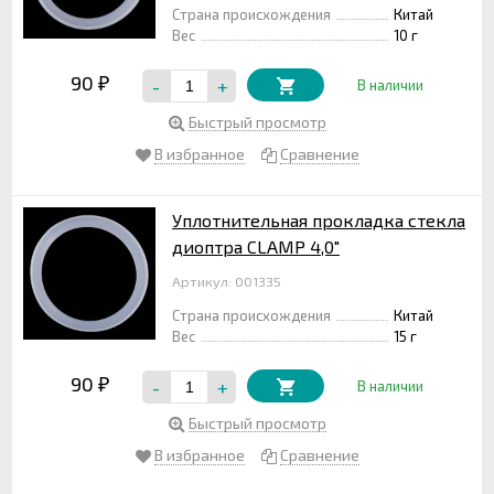
Страна происхождения
Китай
Вес
10 г
90
-
+
₽
В наличии
Быстрый просмотр
В избранное
Сравнение
Уплотнительная прокладка стекла
диоптра CLAMP 4,0"
Артикул: 001335
Страна происхождения
Китай
Вес
15 г
90
-
+
₽
В наличии
Быстрый просмотр
В избранное
Сравнение