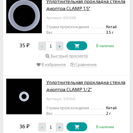
Уплотнительная прокладка стекла
диоптра CLAMP 1,5"
Артикул: 001326
Страна происхождения
Китай
Вес
3.5 г
35
-
+
₽
В наличии
Быстрый просмотр
В избранное
Сравнение
Уплотнительная прокладка стекла
диоптра CLAMP 1/2"
Артикул: S15140
Страна происхождения
Китай
Вес
2 г
36
-
+
₽
В наличии