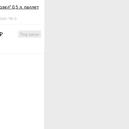
зел" 0,5 л. паллет
-500-ТВ-0
Под заказ
₽