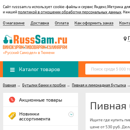
Сайт russsam.ru использует cookie-файлы и сервис Яндекс.Метрика 
и нашей
политикой в отношении обработки персональных данных
. На
О магазине
Доставка
Оплата
Как оформить заказ
Конт
«Русский Самодел» в Тюмени
Каталог товаров
Главная
→
Бутылки банки и пробки
→
Пивная и лимонадная бутылка
Акционные товары
Пивная 
Новинки
ассортимента
Ищите где купить пи
цене от 530 руб. Де