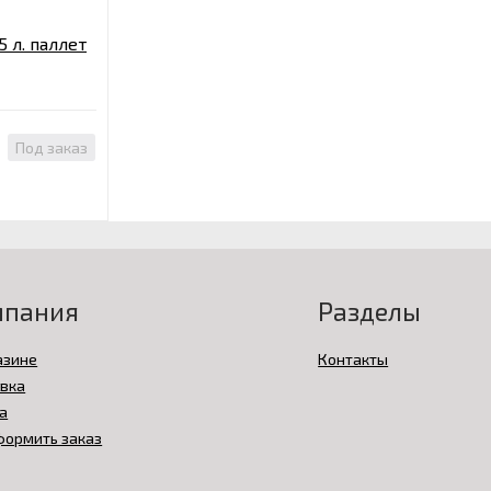
5 л. паллет
Под заказ
мпания
Разделы
азине
Контакты
вка
а
формить заказ