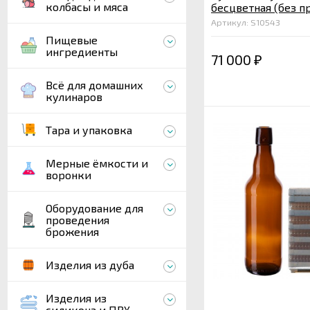
колбасы и мяса
бесцветная (без п
паллет 1008 шт.
Артикул: S10543
Пищевые
ингредиенты
71 000
₽
Всё для домашних
кулинаров
Тара и упаковка
Мерные ёмкости и
воронки
Оборудование для
проведения
брожения
Изделия из дуба
Изделия из
силикона и ПВХ