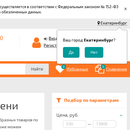
 осуществляется в соответствии с Федеральным законом № 152-ФЗ
×
й обезличенных данных.
Екатеринбург
-0
0
Корзина
Вход
Ваш город
Екатеринбург
?
0
Регистрация
₽
0
0
Избранные
Сравнение
Найти
Подбор по параметрам
мени
Цена,
руб.
образных товаров по
—
также можем