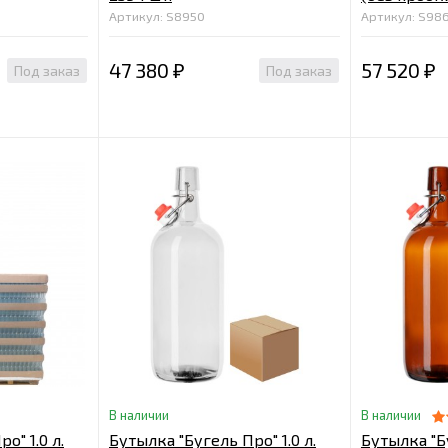
Артикул: S8950
Артикул: S98
47 380
57 520
Под заказ
Под заказ
₽
₽
В наличии
В наличии
о" 1.0 л.
Бутылка "Бугель Про" 1.0 л.
Бутылка "Бу