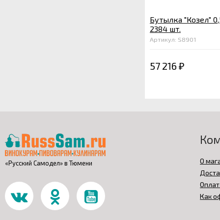
Бутылка "Козел" 0,
2384 шт.
Артикул: S8901
57 216
₽
Ко
О маг
«Русский Самодел» в Тюмени
Доста
Оплат
Как о