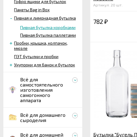
Гофро ящики для бутылок
Артикул: 20 шт.
Пакеты Bag in Box
Пивная и лимонадная бутылка
782
₽
Пивная бутылка коробками
Пивная бутылка паллетами
Пробки, крышка, колпачок,
мюзле
ПЭТ бутылки и пробки
Укупорки для банок и бутылок
Всё для
самостоятельного
изготовления
самогонного
аппарата
Всё для домашнего
сыроделия
Бутылка "Бугель Пр
Всё для домашней