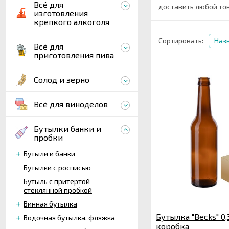
Всё для
доставить любой то
изготовления
крепкого алкоголя
Сортировать:
Наз
Всё для
приготовления пива
Солод и зерно
Всё для виноделов
Бутылки банки и
пробки
Бутыли и банки
Бутылки с росписью
Бутыль с притертой
стеклянной пробкой
Винная бутылка
Бутылка "Becks" 0,
Водочная бутылка, фляжка
коробка