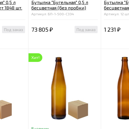
" 0,5 л
Бутылка "Бугельная" 0,5 л
Бутылка "Бу
т 1848 шт.
бесцветная (без пробки)
бесцветная
паллет 1848 шт.
коробка
Артикул: БП-1-500-С334
Артикул: 12 шт
73 805
1 231
Под заказ
Под заказ
₽
₽
Хит!
В наличии