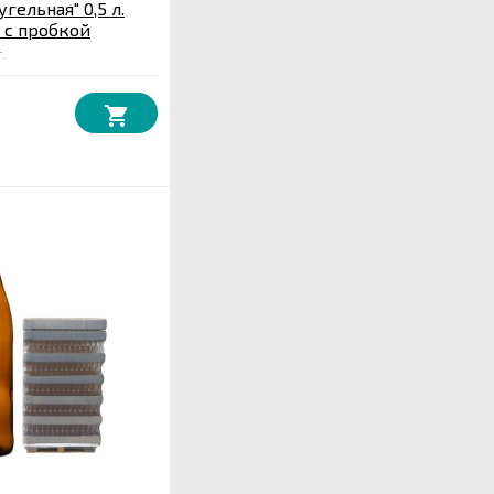
гельная" 0,5 л.
 с пробкой
.