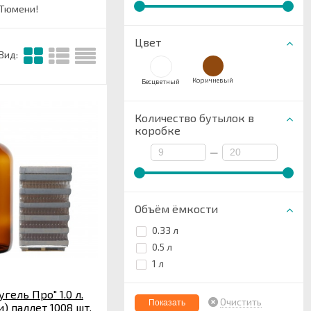
 Тюмени!
Цвет
Вид:
Коричневый
Бесцветный
Количество бутылок в
коробке
—
Объём ёмкости
0.33 л
0.5 л
1 л
гель Про" 1.0 л.
Очистить
) паллет 1008 шт.