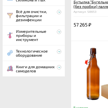
Бутылка "Бугельная
(без пробки) палле
Всё для очистки,
Артикул: S8653
фильтрации и
дезинфекции
57 265
₽
Измерительные
приборы и
инструмент
Технологическое
оборудование
Книги для домашних
самоделов
В наличии