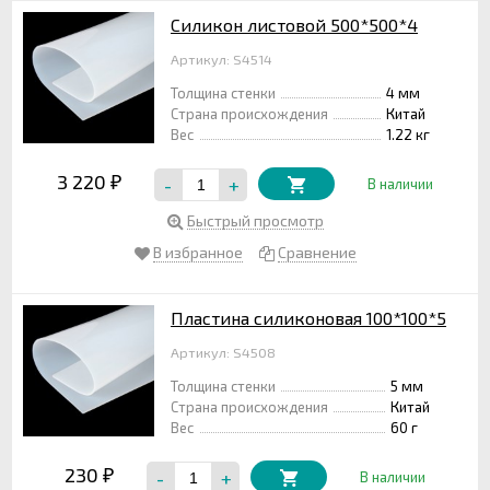
Силикон листовой 500*500*4
Артикул: S4514
Толщина стенки
4 мм
Страна происхождения
Китай
Вес
1.22 кг
3 220
-
+
₽
В наличии
Быстрый просмотр
В избранное
Сравнение
Пластина силиконовая 100*100*5
Артикул: S4508
Толщина стенки
5 мм
Страна происхождения
Китай
Вес
60 г
230
-
+
₽
В наличии