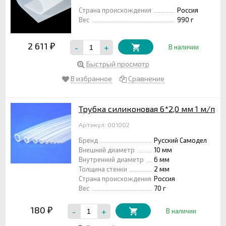
Страна происхождения
Россия
Вес
990 г
2 611
-
+
₽
В наличии
Быстрый просмотр
В избранное
Сравнение
Трубка силиконовая 6*2,0 мм 1 м/п
Артикул: 001002
Бренд
Русский Самодел
Внешний диаметр
10 мм
Внутренний диаметр
6 мм
Толщина стенки
2 мм
Страна происхождения
Россия
Вес
70 г
180
-
+
₽
В наличии