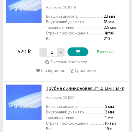
Артикул: 001049
Внешний диаметр
23 мм
Внутренний диаметр
18 мм
Толщина стенки
2.5 мм
Страна происхождения
Китай
Вес
210 г
520
-
+
₽
В наличии
Быстрый просмотр
В избранное
Сравнение
Трубка силиконовая 3*1,0 мм 1 м/п
Артикул: 001204
Внешний диаметр
5 мм
Внутренний диаметр
3 мм
Толщина стенки
1 мм
Страна происхождения
Китай
Вес
16 г