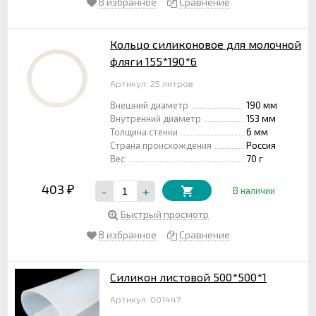
В избранное
Сравнение
Кольцо силиконовое для молочной
фляги 155*190*6
Артикул: 25 литров
Внешний диаметр
190 мм
Внутренний диаметр
153 мм
Толщина стенки
6 мм
Страна происхождения
Россия
Вес
70 г
403
-
+
₽
В наличии
Быстрый просмотр
В избранное
Сравнение
Силикон листовой 500*500*1
Артикул: 001447