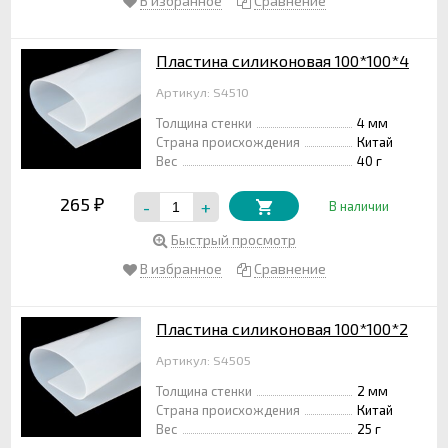
В избранное
Сравнение
Пластина силиконовая 100*100*4
Артикул: S4510
Толщина стенки
4 мм
Страна происхождения
Китай
Вес
40 г
265
-
+
₽
В наличии
Быстрый просмотр
В избранное
Сравнение
Пластина силиконовая 100*100*2
Артикул: S4505
Толщина стенки
2 мм
Страна происхождения
Китай
Вес
25 г