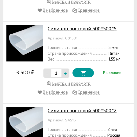
Быстрый просмотр
В избранное
Сравнение
Силикон листовой 500*500*5
Артикул: 001531
Толщина стенки
5 мм
Страна происхождения
Китай
Вес
1.55 кг
3 500
-
+
₽
В наличии
Быстрый просмотр
В избранное
Сравнение
Силикон листовой 500*500*2
Артикул: S4515
Толщина стенки
2 мм
Страна происхождения
Россия