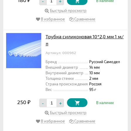
-
+
₽
В наличии
Быстрый просмотр
В избранное
Сравнение
Трубка силиконовая 10*2,0 мм 1 м/
п
Артикул: 000962
Бренд
Русский Самодел
Внешний диаметр
14 мм
Внутренний диаметр
10 мм
Толщина стенки
2 мм
Страна происхождения
Россия
Вес
95 г
250
-
+
₽
В наличии
Быстрый просмотр
В избранное
Сравнение