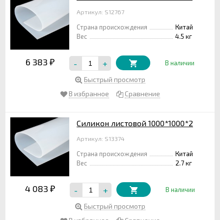
Артикул: S12767
Страна происхождения
Китай
Вес
4.5 кг
6 383
-
+
₽
В наличии
Быстрый просмотр
В избранное
Сравнение
Силикон листовой 1000*1000*2
Артикул: S13374
Страна происхождения
Китай
Вес
2.7 кг
4 083
-
+
₽
В наличии
Быстрый просмотр