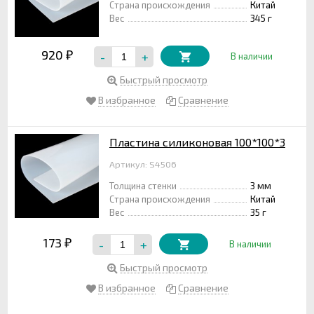
Страна происхождения
Китай
Вес
345 г
920
-
+
₽
В наличии
Быстрый просмотр
В избранное
Сравнение
Пластина силиконовая 100*100*3
Артикул: S4506
Толщина стенки
3 мм
Страна происхождения
Китай
Вес
35 г
173
-
+
₽
В наличии
Быстрый просмотр
В избранное
Сравнение