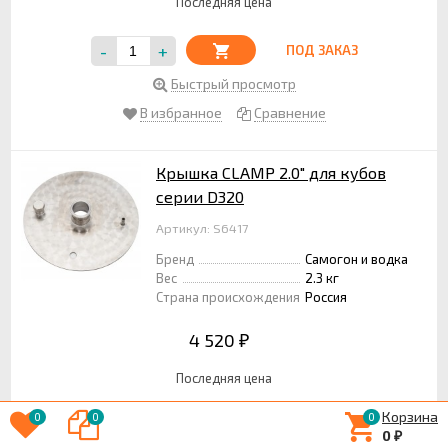
Последняя цена
-
+
ПОД ЗАКАЗ
Быстрый просмотр
В избранное
Сравнение
Крышка CLAMP 2.0" для кубов
серии D320
Артикул: S6417
Бренд
Самогон и водка
Вес
2.3 кг
Страна происхождения
Россия
4 520
₽
Последняя цена
Корзина
0
0
0
-
+
ПОД ЗАКАЗ
0
₽