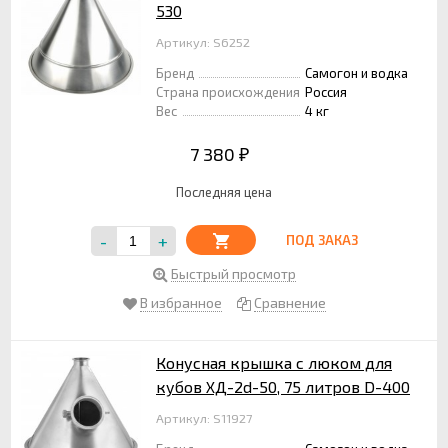
530
Артикул: S6252
Бренд
Самогон и водка
Страна происхождения
Россия
Вес
4 кг
7 380
₽
Последняя цена
-
+
ПОД ЗАКАЗ
Быстрый просмотр
В избранное
Сравнение
Конусная крышка с люком для
кубов ХД-2d-50, 75 литров D-400
Артикул: S11927