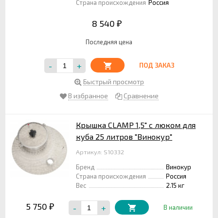
Страна происхождения
Россия
8 540
₽
Последняя цена
-
+
ПОД ЗАКАЗ
Быстрый просмотр
В избранное
Сравнение
Крышка CLAMP 1,5" с люком для
куба 25 литров "Винокур"
Артикул: S10332
Бренд
Винокур
Страна происхождения
Россия
Вес
2.15 кг
5 750
-
+
₽
В наличии