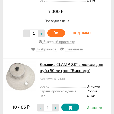
Вес
2.9 кг
7 000
₽
Последняя цена
-
+
ПОД ЗАКАЗ
Быстрый просмотр
В избранное
Сравнение
Крышка CLAMP 2,0" с люком для
куба 50 литров "Винокур"
Артикул: S10328
Бренд
Винокур
Страна происхождения
Россия
Вес
4.1 кг
10 465
-
+
₽
В наличии