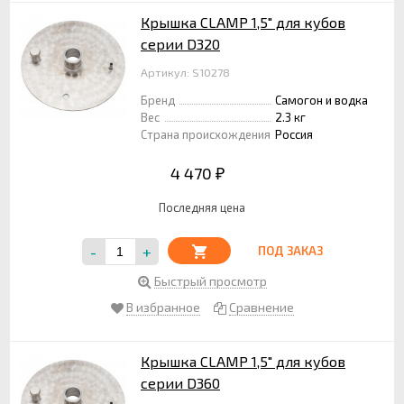
Крышка CLAMP 1,5" для кубов
серии D320
Артикул: S10278
Бренд
Самогон и водка
Вес
2.3 кг
Страна происхождения
Россия
4 470
₽
Последняя цена
-
+
ПОД ЗАКАЗ
Быстрый просмотр
В избранное
Сравнение
Крышка CLAMP 1,5" для кубов
серии D360