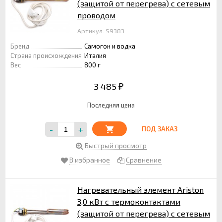
(защитой от перегрева) с сетевым
проводом
Артикул: S9383
Бренд
Самогон и водка
Страна происхождения
Италия
Вес
800 г
3 485
₽
Последняя цена
-
+
ПОД ЗАКАЗ
Быстрый просмотр
В избранное
Сравнение
Нагревательный элемент Ariston
3,0 кВт с термоконтактами
(защитой от перегрева) с сетевым