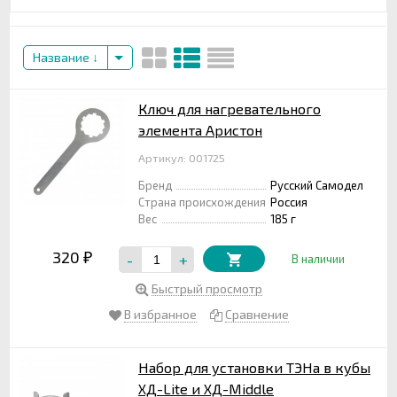
Название
Ключ для нагревательного
элемента Аристон
Артикул: 001725
Бренд
Русский Самодел
Страна происхождения
Россия
Вес
185 г
320
-
+
₽
В наличии
Быстрый просмотр
В избранное
Сравнение
Набор для установки ТЭНа в кубы
ХД-Lite и ХД-Middle