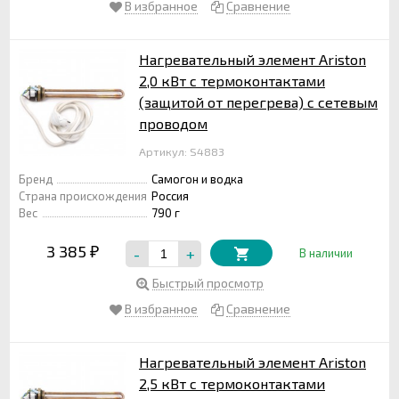
В избранное
Сравнение
Нагревательный элемент Ariston
2,0 кВт с термоконтактами
(защитой от перегрева) с сетевым
проводом
Артикул: S4883
Бренд
Самогон и водка
Страна происхождения
Россия
Вес
790 г
3 385
-
+
₽
В наличии
Быстрый просмотр
В избранное
Сравнение
Нагревательный элемент Ariston
2,5 кВт с термоконтактами