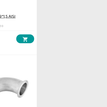
*1,5 AISI
059