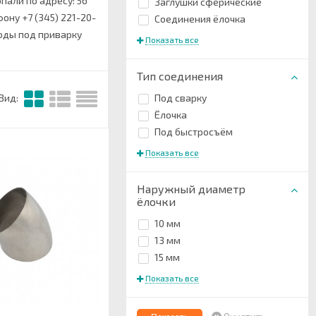
пали по адресу: 56
Заглушки сферические
ону +7 (345) 221-20-
Соединения ёлочка
оды под приварку
Показать все
Тип соединения
Под сварку
Вид:
Ёлочка
Под быстросъём
Показать все
Наружный диаметр
ёлочки
10 мм
13 мм
15 мм
Показать все