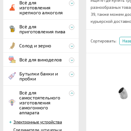
Ищите где купить тр
Всё для
изготовления
разнообразных товар
крепкого алкоголя
39, также можем до
курьерской доставк
Всё для
приготовления пива
Сортировать:
Наз
Солод и зерно
Всё для виноделов
Бутылки банки и
пробки
Всё для
самостоятельного
изготовления
самогонного
аппарата
Электронные устройства
Соединители, штуцеры и