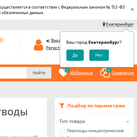
 осуществляется в соответствии с Федеральным законом № 152-ФЗ
×
й обезличенных данных.
Екатеринбург
-0
0
Корзина
Вход
Ваш город
Екатеринбург
?
0
Регистрация
₽
0
0
Избранные
Сравнение
Найти
Подбор по параметрам
тводы
Тип товара
Переходы концентрические