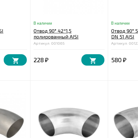
В наличии
В наличии
SI
Отвод 90° 42*1,5
Отвод 90° 5
полированный AISI
DN 51 AISI
Артикул: 001065
Артикул: 0012
228
580
₽
₽