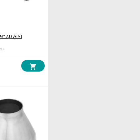
9*2,0 AISI
062