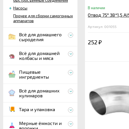
быстросъёмные соединения
Насосы
В наличии
Отвод 75° 38*1,5 AI
Прочее для сборки самогонных
аппаратов
Артикул: 001055
Всё для домашнего
сыроделия
252
₽
Всё для домашней
колбасы и мяса
Пищевые
ингредиенты
Всё для домашних
кулинаров
Тара и упаковка
Мерные ёмкости и
воронки