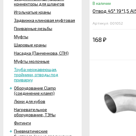
В наличии
коннекторы для шлангов
Отвод 45° 19*1,5 AI
Игольчатые краны
Задвижка клиновая муфтовая
Артикул: 001052
Приварные резьбы
Муфты
168
₽
Шаровые краны
Насадка (Панченкова, СПН)
Муфты молочные
Труба нержавеющая,
тройники, отводы под
приварку
Оборудование Clamp
(соединение кламп)
Люки для кубов
Нагревательное
оборудование, ТЭНы
Фитинги
Пневматические