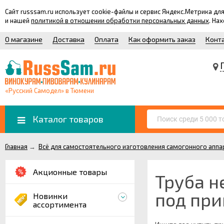
Сайт russsam.ru использует cookie-файлы и сервис Яндекс.Метрика 
и нашей
политикой в отношении обработки персональных данных
. На
О магазине
Доставка
Оплата
Как оформить заказ
Конт
«Русский Самодел» в Тюмени
Каталог товаров
Главная
→
Всё для самостоятельного изготовления самогонного аппа
Акционные товары
Труба н
под при
Новинки
ассортимента